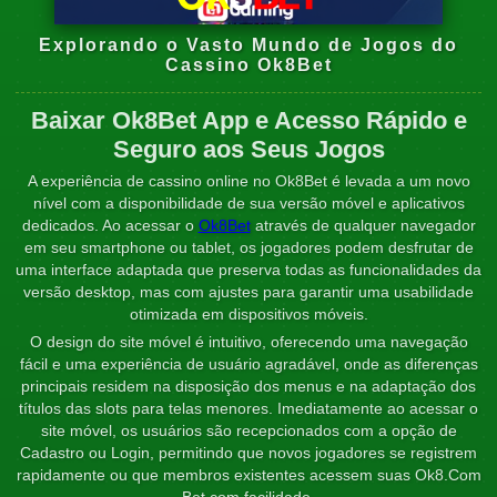
Explorando o Vasto Mundo de Jogos do
Cassino Ok8Bet
Baixar Ok8Bet App e Acesso Rápido e
Seguro aos Seus Jogos
A experiência de cassino online no Ok8Bet é levada a um novo
nível com a disponibilidade de sua versão móvel e aplicativos
dedicados. Ao acessar o
Ok8Bet
através de qualquer navegador
em seu smartphone ou tablet, os jogadores podem desfrutar de
uma interface adaptada que preserva todas as funcionalidades da
versão desktop, mas com ajustes para garantir uma usabilidade
otimizada em dispositivos móveis.
O design do site móvel é intuitivo, oferecendo uma navegação
fácil e uma experiência de usuário agradável, onde as diferenças
principais residem na disposição dos menus e na adaptação dos
títulos das slots para telas menores. Imediatamente ao acessar o
site móvel, os usuários são recepcionados com a opção de
Cadastro ou Login, permitindo que novos jogadores se registrem
rapidamente ou que membros existentes acessem suas Ok8.Com