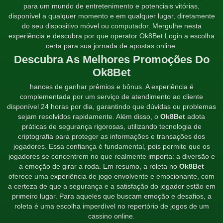
para um mundo de entretenimento e potenciais vitórias,
disponível a qualquer momento e em qualquer lugar, diretamente
do seu dispositivo móvel ou computador. Mergulhe nesta
experiência e descubra por que operator Ok8Bet Login a escolha
certa para sua jornada de apostas online.
Descubra As Melhores Promoções Do
Ok8Bet
hances de ganhar prêmios e bônus. A experiência é
complementada por um serviço de atendimento ao cliente
disponível 24 horas por dia, garantindo que dúvidas ou problemas
sejam resolvidos rapidamente. Além disso, o
Ok8Bet
adota
práticas de segurança rigorosas, utilizando tecnologia de
criptografia para proteger as informações e transações dos
jogadores. Essa confiança é fundamental, pois permite que os
jogadores se concentrem no que realmente importa: a diversão e
a emoção de girar a roda. Em resumo, a roleta no
Ok8Bet
oferece uma experiência de jogo envolvente e emocionante, com
a certeza de que a segurança e a satisfação do jogador estão em
primeiro lugar. Para aqueles que buscam emoção e desafios, a
roleta é uma escolha imperdível no repertório de jogos de um
cassino online.