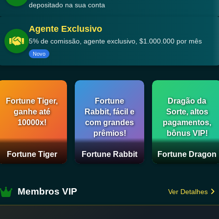
depositado na sua conta
Agente Exclusivo
5% de comissão, agente exclusivo, $1.000.000 por mês
Novo
Fortune Tiger,
Fortune
Dragão da
ganhe até
Rabbit, fácil e
Sorte, altos
10000x!
com grandes
pagamentos,
prêmios!
bônus VIP!
Fortune Tiger
Fortune Rabbit
Fortune Dragon
Membros VIP
Ver Detalhes