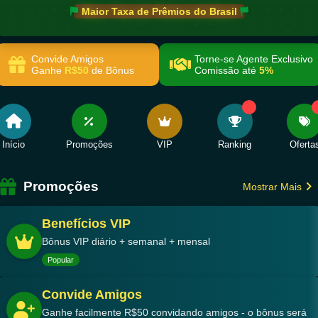
Maior Taxa de Prêmios do Brasil
Convide Amigos
Torne-se Agente Exclusivo
Ganhe
R$50
de Bônus
Comissão até
5%
Início
Promoções
VIP
Ranking
Oferta
Promoções
Mostrar Mais
Benefícios VIP
Bônus VIP diário + semanal + mensal
Popular
Convide Amigos
Ganhe facilmente R$50 convidando amigos - o bônus será